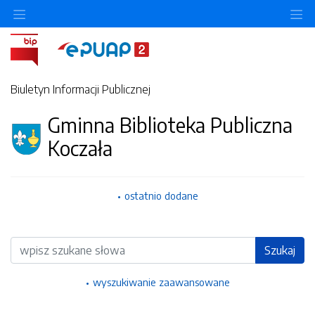
Ukryj/pokaż menu przedmiotowe
Uk
Biuletyn Informacji Publicznej
Gminna Biblioteka Publiczna
Koczała
ostatnio dodane
Wyszukiwarka
Szukaj
wyszukiwanie zaawansowane